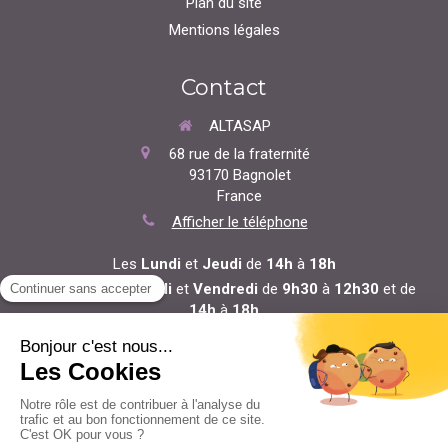
Plan du site
Mentions légales
Contact
ALTASAP
68 rue de la fraternité
93170
Bagnolet
France
Afficher le téléphone
Les
Lundi
et
Jeudi
de
14h
à
18h
Les
Mardi
,
Mercredi
et
Vendredi
de
9h30
à
12h30
et de
14h
à
18h
Prendre rendez-vous